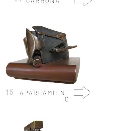
CARROÑA
15
APAREAMIENT
O