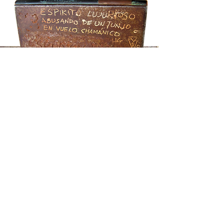
Bronce, cobre. Placa de
hierro.
Base rectangular 6 x
3,5 cms.